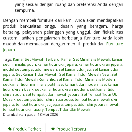
yang sesuai dengan ruang dan preferensi Anda dengan
sempurna.
Dengan membeli furniture dari kami, Anda akan mendapatkan
produk berkualitas tinggi, desain yang beragam, harga
bersaing, pelayanan pelanggan yang unggul, dan fleksibilitas
custom. Jadikan pengalaman berbelanja furniture Anda lebih
mudah dan memuaskan dengan memilih produk dari
Furniture
Jepara
.
Tags:
Kamar Set Mewah Terbaru
,
Kamar Set Minimalis Mewah
,
kamar
set minimalis putih
,
kamar tidur ukir jepara
,
kamar tidur ukiran jepara
,
model set tempat tidur mewah
,
set kamar tidur jati
,
set kamar tidur
jepara
,
Set Kamar Tidur Mewah
,
Set Kamar Tidur Mewah New
,
Set
Kamar Tidur Mewah Romantic
,
set Kamar Tidur Minimalis Modern
,
set kamar tidur minimalis putih
,
set kamar tidur modern
,
set kamar
tidur ukiran klasik
,
set kamar tidur ukiran modern
,
set kamar tidur
ukiran putih
,
set tempat tidur mewah jepara
,
Set Tempat Tidur Ukir
Mozaik
,
set tempat tidur ukiran baroque
,
tempat tidur mewah ukir
jepara
,
tempat tidur ukir jati jepara
,
tempat tidur ukir jepara mewah
,
tempat tidur ukir luxury
,
Tempat Tidur Ukir Mewah
Ditambahkan pada: 18 Mei 2026
Produk Terkait
Produk Terbaru