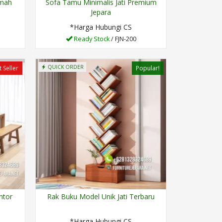
umah
Sofa Tamu Minimalis Jati Premium
Jepara
*Harga Hubungi CS
Ready Stock
/ FJN-200
QUICK ORDER
 Seller
Popular!
ntor
Rak Buku Model Unik Jati Terbaru
*Harga Hubungi CS