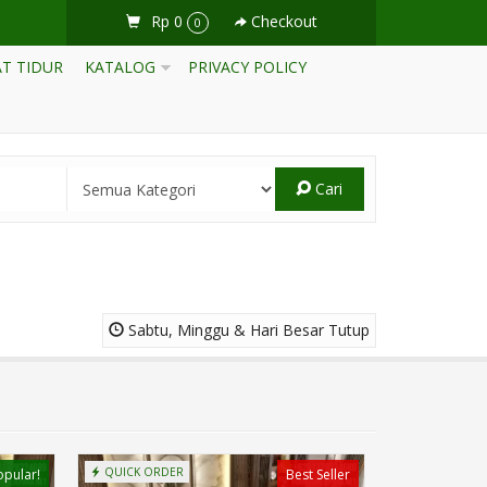
Rp 0
Checkout
0
T TIDUR
KATALOG
PRIVACY POLICY
Cari
Sabtu, Minggu & Hari Besar Tutup
QUICK ORDER
opular!
Best Seller