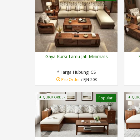
Gaya Kursi Tamu Jati Minimalis
*Harga Hubungi CS
Pre Order
/ FJN-203
QUICK ORDER
QUIC
Popular!