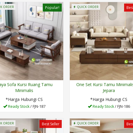
K ORDER
QUICK ORDER
Popular!
Best
aya Sofa Kursi Ruang Tamu
One Set Kursi Tamu Minimalis
Minimalis
Jepara
*Harga Hubungi CS
*Harga Hubungi CS
Ready Stock
/ FJN-187
Ready Stock
/ FJN-186
K ORDER
QUICK ORDER
Best Seller
Best