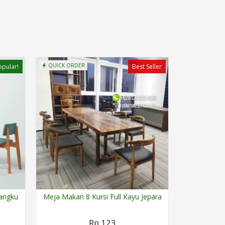
QUICK ORDER
opular!
Best Seller
Bangku
Meja Makan 8 Kursi Full Kayu Jepara
Rp 123