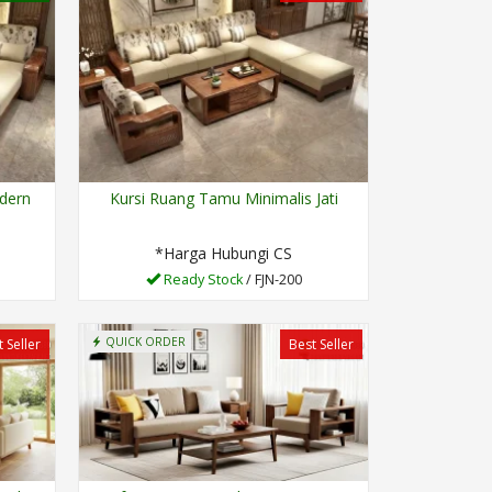
odern
Kursi Ruang Tamu Minimalis Jati
*Harga Hubungi CS
Ready Stock
/ FJN-200
QUICK ORDER
 Seller
Best Seller