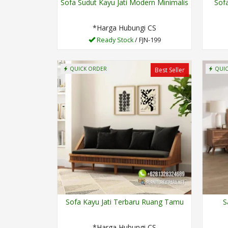
Sofa Sudut Kayu Jati Modern Minimalis
Sofa
*Harga Hubungi CS
Ready Stock
/ FJN-199
QUICK ORDER
QUIC
Best Seller
Sofa Kayu Jati Terbaru Ruang Tamu
S
*Harga Hubungi CS