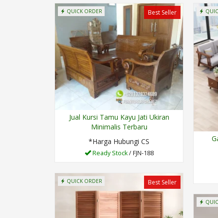
QUICK ORDER
QUIC
Best Seller
Jual Kursi Tamu Kayu Jati Ukiran
Minimalis Terbaru
G
*Harga Hubungi CS
Ready Stock
/ FJN-188
QUICK ORDER
Best Seller
QUIC