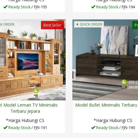
Ready Stock
/ FJN-195
Ready Stock
/ FJN-194
K ORDER
QUICK ORDER
Best Seller
P
t Model Lemari TV Minimalis
Model Bufet Minimalis Terbaru
Terbaru Jepara
*Harga Hubungi CS
*Harga Hubungi CS
Ready Stock
/ FJN-191
Ready Stock
/ FJN-190