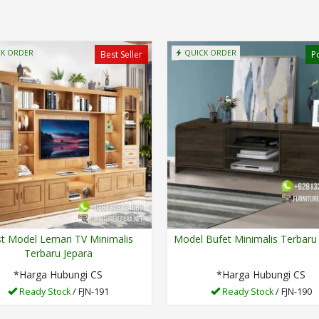
K ORDER
QUICK ORDER
Best Seller
P
t Model Lemari TV Minimalis
Model Bufet Minimalis Terbaru
Terbaru Jepara
*Harga Hubungi CS
*Harga Hubungi CS
Ready Stock
/ FJN-191
Ready Stock
/ FJN-190