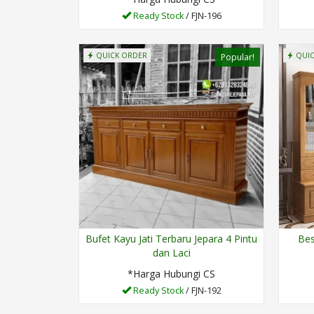
Ready Stock
/ FJN-196
QUICK ORDER
QUIC
Popular!
Bufet Kayu Jati Terbaru Jepara 4 Pintu
Bes
dan Laci
*Harga Hubungi CS
Ready Stock
/ FJN-192