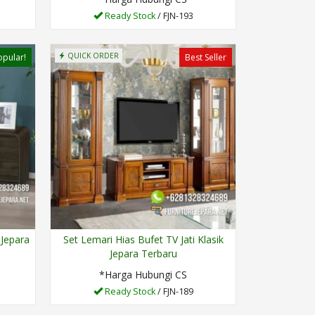
Ready Stock
/ FJN-193
QUICK ORDER
opular!
Best Seller
 Jepara
Set Lemari Hias Bufet TV Jati Klasik
Jepara Terbaru
*Harga Hubungi CS
Ready Stock
/ FJN-189