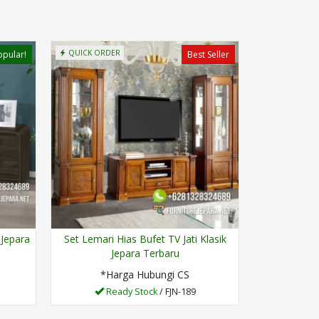
QUICK ORDER
opular!
Best Seller
 Jepara
Set Lemari Hias Bufet TV Jati Klasik
Jepara Terbaru
*Harga Hubungi CS
Ready Stock
/ FJN-189