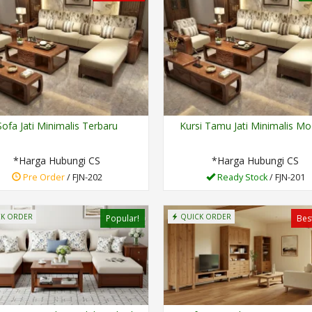
Sofa Jati Minimalis Terbaru
Kursi Tamu Jati Minimalis M
*Harga Hubungi CS
*Harga Hubungi CS
Pre Order
/ FJN-202
Ready Stock
/ FJN-201
K ORDER
QUICK ORDER
Popular!
Best