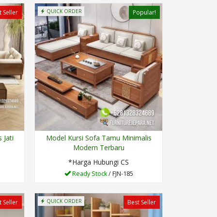
QUICK ORDER
 Seller
Popular!
 Jati
Model Kursi Sofa Tamu Minimalis
Modern Terbaru
*Harga Hubungi CS
Ready Stock
/ FJN-185
QUICK ORDER
 Seller
Best Seller