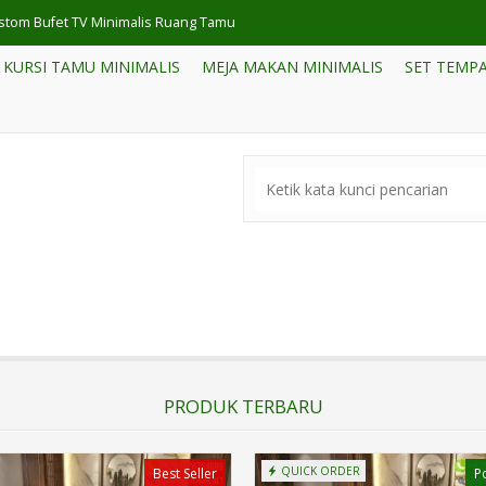
et Minimalis Kayu Jati Estetika Ruang Tamu
KURSI TAMU MINIMALIS
MEJA MAKAN MINIMALIS
SET TEMPA
rsi Sofa Tamu Minimalis Jati Mewah Jepara
mpat Tidur Mewah Minimalis Modern Jepara
et Meja TV Kayu Jati Furniture Jepara
ain Sofa Tamu Klasik Italian Jati Solid Antik F....
a Tamu Minimalis Mewah Kursi Jati Solid Perhuta....
ja Makan 6 Kursi Minimalis Hemat Ruangan
stom Bufet TV Minimalis Ruang Tamu
PRODUK TERBARU
QUICK ORDER
Best Seller
P