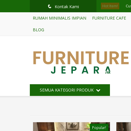
Hot Item!
Buf
q
Kontak Kami
RUMAH MINIMALIS IMPIAN
FURNITURE CAFE
Ku
BLOG
Te
Buf
Des
Sof
Me
SEMUA KATEGORI PRODUK
Cu
Popular!