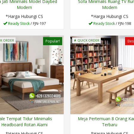
 Jati Minimalis Model Daybed
Sofa Minimalis Ruang TV R
Modern
Modern
*Harga Hubungi CS
*Harga Hubungi CS
Ready Stock
/ FJN-197
Ready Stock
/ FJN-198
K ORDER
QUICK ORDER
Popular!
Best
ale Tempat Tidur Minimalis
Meja Pertemuan 8 Orang Ka
Headboard Rotan Alami
Terbaru
*Harga Hubungi CS
*Harga Hubungi CS