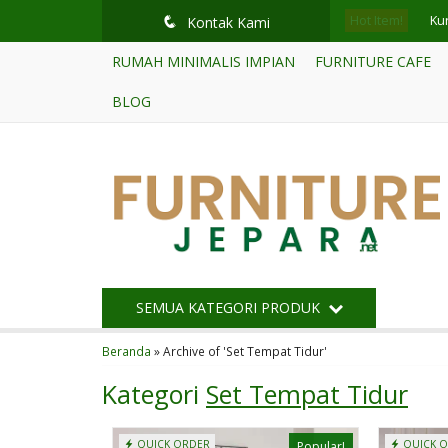
Hot Item!
Lem
q
Kontak Kami
RUMAH MINIMALIS IMPIAN
FURNITURE CAFE
Se
BLOG
So
Se
Mej
Bu
Kur
SEMUA KATEGORI PRODUK
Kur
Beranda
»
Archive of 'Set Tempat Tidur'
Kategori
Set Tempat Tidur
QUICK ORDER
QUICK 
Popular!