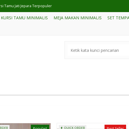
ari Pakaian Minimalis Kayu Jati Pintu Sliding
KURSI TAMU MINIMALIS
MEJA MAKAN MINIMALIS
SET TEMPA
t Kursi Tamu Minimalis Jepara
fa Jati Minimalis Model Daybed Modern
t Tempat Tidur Modern Minimalis Terbaru
a Kursi Cafe Minimalis Jakarta
fet Rotan Meja TV Terbaru Jepara
si Cafe Minimalis Jepara
si Tamu Jati Jepara Terpopuler
ORDER
QUICK ORDER
Popular!
Best Seller