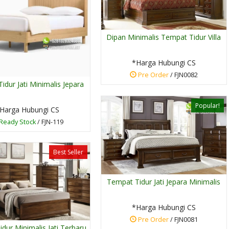
Dipan Minimalis Tempat Tidur Villa
*Harga Hubungi CS
Pre Order
/ FJN0082
idur Jati Minimalis Jepara
Popular!
Harga Hubungi CS
Ready Stock
/ FJN-119
Best Seller
Tempat Tidur Jati Jepara Minimalis
*Harga Hubungi CS
Pre Order
/ FJN0081
dur Minimalis Jati Terbaru