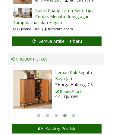
15 Maret 2026 |
furniturejepara
Solusi Ruang Tamu Kecil: Tips
Cerdas Menata Ruang agar
Tampak Luas dan Elegan
17 Januari 2026 |
furniturejepara
Semua Artikel Terbaru
PRODUK PILIHAN
tu
Lemari Hias 4 Pintu
Kaca Moder....
CS
*Harga Hubungi CS
Pre Order
SKU: FJN0085
Katalog Produk