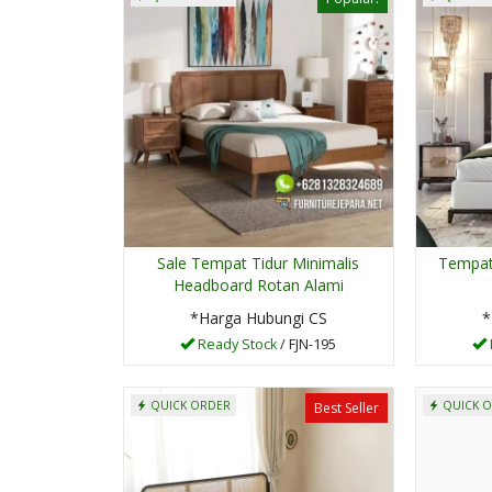
Sale Tempat Tidur Minimalis
Tempat
 Kayu
Kursi Tamu Sofa
Headboard Rotan Alami
Minimalis Terb....
 CS
*Harga Hubungi CS
*Harga Hubungi CS
*
Pre Order
Ready Stock
/ FJN-195
SKU: FJN0058
QUICK ORDER
QUICK 
Best Seller