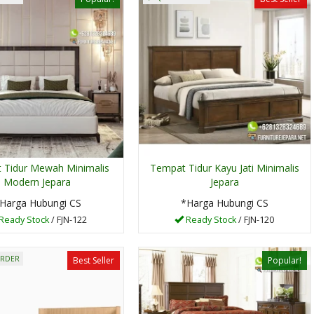
 Tidur Mewah Minimalis
Tempat Tidur Kayu Jati Minimalis
Set Meja TV Kayu Jati
Lemari Rak Sepa
Modern Jepara
Jepara
Furnitur....
Kayu Jati
*Harga Hubungi CS
*Harga Hubungi 
Harga Hubungi CS
*Harga Hubungi CS
Pre Order
Ready Stock
Ready Stock
/ FJN-122
Ready Stock
/ FJN-120
SKU: FJN-156
SKU: FJN0089
ORDER
Best Seller
Popular!