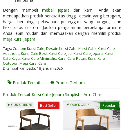
sempurna.
Dengan membeli
mebel jepara
dari kami, Anda akan
mendapatkan produk berkualitas tinggi, desain yang beragam,
harga bersaing, pelayanan pelanggan yang unggul, dan
fleksibilitas custom. Jadikan pengalaman berbelanja furniture
Anda lebih mudah dan memuaskan dengan memilih produk
meja kursi jepara
.
Tags:
Custom Kursi Cafe
,
Desain Kursi Cafe
,
Kursi Cafe
,
Kursi Cafe
Aesthetic
,
Kursi Cafe Besi
,
Kursi Cafe Jati
,
Kursi Cafe Jepara
,
Kursi
Cafe Kayu
,
Kursi Cafe Minimalis
,
Kursi Cafe Rotan
,
Kursi Kafe
Outdoor
,
Meja Kursi Cafe
Ditambahkan pada: 18 Januari 2026
Produk Terkait
Produk Terbaru
Produk Terkait Kursi Cafe Jepara Simplistic Arm Chair
QUICK ORDER
QUICK ORDER
Best Seller
Popular!