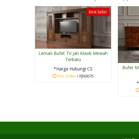
Best Seller
Lemari Bufet TV Jati Klasik Mewah
Terbaru
Bufet Mi
*Harga Hubungi CS
Pre Order
/ FJN0075
*