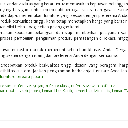
ati standar kualitas yang ketat untuk memastikan kepuasan pelanggan
ain yang beragam untuk memenuhi berbagai selera dan gaya dekoras
 Anda dapat menemukan furniture yang sesuai dengan preferensi Anda
oduk berkualitas tinggi, kami tetap menetapkan harga yang bersain
n nilai terbaik bagi setiap pelanggan kami.
makan kepuasan pelanggan dan siap memberikan pelayanan yan
roses pembelian, pengiriman produk, pemasangan di lokasi, hingg
 layanan custom untuk memenuhi kebutuhan khusus Anda. Denga
yang sesuai dengan ruang dan preferensi Anda dengan sempurna.
ndapatkan produk berkualitas tinggi, desain yang beragam, harg
sibilitas custom. Jadikan pengalaman berbelanja furniture Anda leb
furniture terbaru jepara
.
 TV Kaca
,
Bufet TV Kayu Jati
,
Bufet TV Klasik
,
Bufet TV Mewah
,
Bufet TV
baru
,
bufet tv ukir jepara
,
Lemari Hias Klasik
,
Lemari Hias Minimalis
,
Lemari T