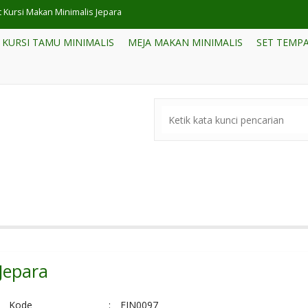
et TV Jati Klasik Minimalis
KURSI TAMU MINIMALIS
MEJA MAKAN MINIMALIS
SET TEMPA
et Meja TV Kayu Jati Furniture Jepara
t Kursi Tamu Minimalis Jepara
et Lemari TV Jati Klasik Jepara
fa Minimalis Ruang TV Rumah Modern
si Cafe Jepara Dining Chairs
etsel Ukiran Mewah Jepara
t Kursi Makan Minimalis Jepara
Jepara
Kode
:
FJN0097