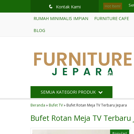
Hot Item!
Buf
q
Kontak Kami
RUMAH MINIMALIS IMPIAN
FURNITURE CAFE
Buf
BLOG
Se
Buf
So
Kur
Sk
SEMUA KATEGORI PRODUK
Se
Beranda
»
Bufet TV
»
Bufet Rotan Meja TV Terbaru Jepara
Bufet Rotan Meja TV Terbaru 
Popular!