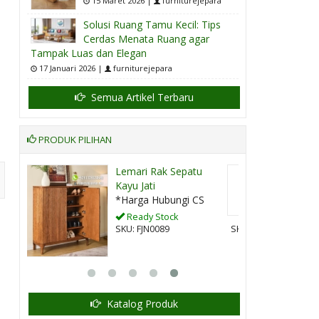
15 Maret 2026 |
furniturejepara
Solusi Ruang Tamu Kecil: Tips
Cerdas Menata Ruang agar
Tampak Luas dan Elegan
17 Januari 2026 |
furniturejepara
Semua Artikel Terbaru
PRODUK PILIHAN
tu
Kursi Tamu Rotan
Minimalis Kay....
CS
*Harga Hubungi CS
Pre Order
SKU: FJN-200
Katalog Produk