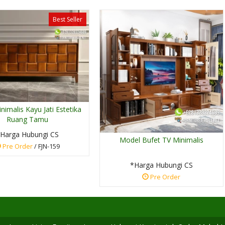
Best Seller
nimalis Kayu Jati Estetika
Ruang Tamu
Harga Hubungi CS
Model Bufet TV Minimalis
Pre Order
/ FJN-159
*Harga Hubungi CS
Pre Order