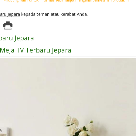
*Hubungi kami untuk informasi lebih lanjut mengenai pemesanan produk ini.
aru Jepara
kepada teman atau kerabat Anda.
baru Jepara
 Meja TV Terbaru Jepara