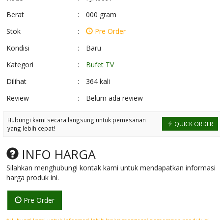
Berat
:
000 gram
Stok
:
Pre Order
Kondisi
:
Baru
Kategori
:
Bufet TV
Dilihat
:
364 kali
Review
:
Belum ada review
Sofa Tamu Mewah
Lemari Rak Sepa
Hubungi kami secara langsung untuk pemesanan
QUICK ORDER
Modern Kayu Ja....
Kayu Jati
yang lebih cepat!
*Harga Hubungi CS
*Harga Hubungi 
Pre Order
Ready Stock
INFO HARGA
SKU: FJN-137
SKU: FJN0089
Silahkan menghubungi kontak kami untuk mendapatkan informasi
harga produk ini.
Pre Order