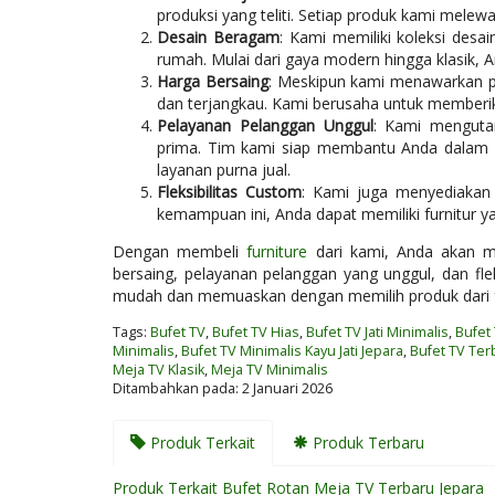
produksi yang teliti. Setiap produk kami melew
Desain Beragam
: Kami memiliki koleksi des
rumah. Mulai dari gaya modern hingga klasik,
Harga Bersaing
: Meskipun kami menawarkan pr
dan terjangkau. Kami berusaha untuk memberika
Pelayanan Pelanggan Unggul
: Kami menguta
prima. Tim kami siap membantu Anda dalam p
layanan purna jual.
Fleksibilitas Custom
: Kami juga menyediakan
kemampuan ini, Anda dapat memiliki furnitur 
Dengan membeli
furniture
dari kami, Anda akan me
bersaing, pelayanan pelanggan yang unggul, dan flek
mudah dan memuaskan dengan memilih produk dari
Tags:
Bufet TV
,
Bufet TV Hias
,
Bufet TV Jati Minimalis
,
Bufet
Minimalis
,
Bufet TV Minimalis Kayu Jati Jepara
,
Bufet TV Ter
Meja TV Klasik
,
Meja TV Minimalis
Ditambahkan pada: 2 Januari 2026
Produk Terkait
Produk Terbaru
Produk Terkait Bufet Rotan Meja TV Terbaru Jepara