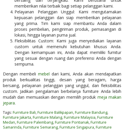
bersaing dan terjangkau. Kami berusaha untuk
memberikan nilai terbaik bagi setiap pelanggan kami.
Pelayanan Pelanggan Unggul: Kami mengutamakan
kepuasan pelanggan dan siap memberikan pelayanan
yang prima. Tim kami siap membantu Anda dalam
proses pembelian, pengiriman produk, pemasangan di
lokasi, hingga layanan purna jual.
Fleksibilitas Custom: Kami juga menyediakan layanan
custom untuk memenuhi kebutuhan khusus Anda.
Dengan kemampuan ini, Anda dapat memiliki furnitur
yang sesuai dengan ruang dan preferensi Anda dengan
sempurna.
Dengan membeli
mebel
dari kami, Anda akan mendapatkan
produk berkualitas tinggi, desain yang beragam, harga
bersaing, pelayanan pelanggan yang unggul, dan fleksibilitas
custom. Jadikan pengalaman berbelanja furniture Anda lebih
mudah dan memuaskan dengan memilih produk
meja makan
jepara
.
Tags:
Furniture Bali
,
Furniture Balikpapan
,
Furniture Bandung
,
Furniture Jakarta
,
Furniture Malang
,
Furniture Malaysia
,
Furniture
Medan
,
Furniture Palembang
,
Furniture Pontianak
,
Furniture
Samarinda
,
Furniture Semarang
,
Furniture Singapura
,
Furniture