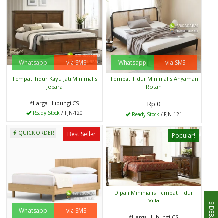
Whatsapp
via SMS
Whatsapp
via SMS
Tempat Tidur Kayu Jati Minimalis
Tempat Tidur Minimalis Anyaman
Jepara
Rotan
*Harga Hubungi CS
Rp 0
Ready Stock
/ FJN-120
Ready Stock
/ FJN-121
QUICK ORDER
Best Seller
Popular!
Dipan Minimalis Tempat Tidur
Villa
SIDEBAR
Whatsapp
via SMS
*Harga Hubungi CS