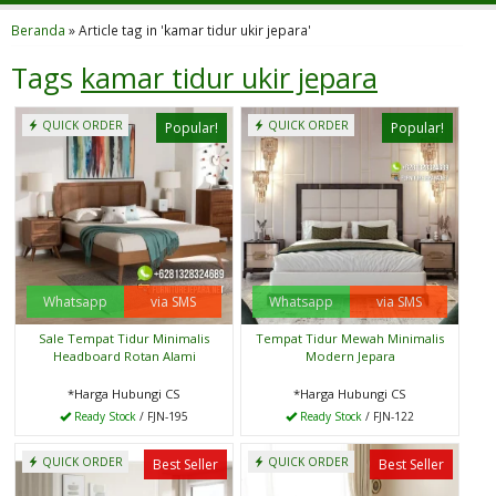
Beranda
»
Article tag in 'kamar tidur ukir jepara'
Tags
kamar tidur ukir jepara
QUICK ORDER
QUICK ORDER
Popular!
Popular!
Whatsapp
via SMS
Whatsapp
via SMS
Sale Tempat Tidur Minimalis
Tempat Tidur Mewah Minimalis
Headboard Rotan Alami
Modern Jepara
*Harga Hubungi CS
*Harga Hubungi CS
Ready Stock
/ FJN-195
Ready Stock
/ FJN-122
QUICK ORDER
QUICK ORDER
Best Seller
Best Seller