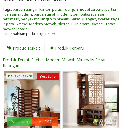
Tags:
partisi ruangan kantor
,
partisi ruangan model terbaru
,
partisi
ruangan modern
,
partisi rumah modern
,
pembatas ruangan
minimalis
,
penyekat ruangan minimalis
,
Sekat Ruangan
,
sketsel kayu
jepara
,
Sketsel Modern Mewah
,
sketsel ukir jepara
,
sketsel ukiran
mewah jepara
Ditambahkan pada: 10 Juli 2025
Produk Terkait
Produk Terbaru
Produk Terkait Sketsel Modern Mewah Minimalis Sekat
Ruangan
QUICK ORDER
Best Seller
Whatsapp
via SMS