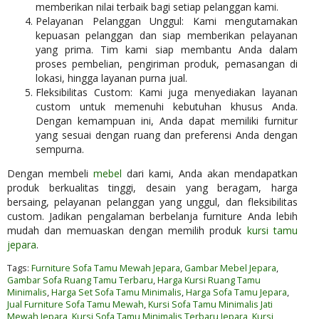
memberikan nilai terbaik bagi setiap pelanggan kami.
Pelayanan Pelanggan Unggul: Kami mengutamakan
kepuasan pelanggan dan siap memberikan pelayanan
yang prima. Tim kami siap membantu Anda dalam
proses pembelian, pengiriman produk, pemasangan di
lokasi, hingga layanan purna jual.
Fleksibilitas Custom: Kami juga menyediakan layanan
custom untuk memenuhi kebutuhan khusus Anda.
Dengan kemampuan ini, Anda dapat memiliki furnitur
yang sesuai dengan ruang dan preferensi Anda dengan
sempurna.
Dengan membeli
mebel
dari kami, Anda akan mendapatkan
produk berkualitas tinggi, desain yang beragam, harga
bersaing, pelayanan pelanggan yang unggul, dan fleksibilitas
custom. Jadikan pengalaman berbelanja furniture Anda lebih
mudah dan memuaskan dengan memilih produk
kursi tamu
jepara
.
Tags:
Furniture Sofa Tamu Mewah Jepara
,
Gambar Mebel Jepara
,
Gambar Sofa Ruang Tamu Terbaru
,
Harga Kursi Ruang Tamu
Minimalis
,
Harga Set Sofa Tamu Minimalis
,
Harga Sofa Tamu Jepara
,
Jual Furniture Sofa Tamu Mewah
,
Kursi Sofa Tamu Minimalis Jati
Mewah Jepara
,
Kursi Sofa Tamu Minimalis Terbaru Jepara
,
Kursi