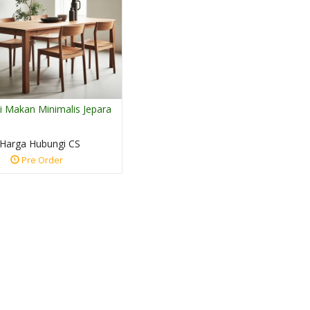
i Makan Minimalis Jepara
Harga Hubungi CS
Pre Order
Sekat Ruang Tamu
Meja Kursi Kayu J
Partisi Lemar....
Ruang Mak....
*Harga Hubungi CS
*Harga Hubungi 
Ready Stock
Ready Stock
SKU: FJN-169
SKU: FJN-164