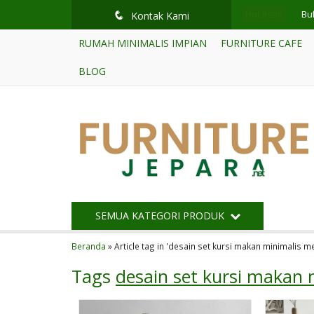
Hot Item!
Buf
q
Kontak Kami
RUMAH MINIMALIS IMPIAN
FURNITURE CAFE
Lem
BLOG
Kur
Rak
Set
Se
Rak
SEMUA KATEGORI PRODUK
Ku
Beranda
»
Article tag in 'desain set kursi makan minimalis 
Tags
desain set kursi makan