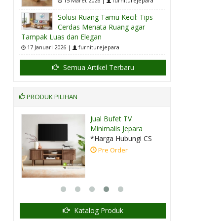
15 Maret 2026 |
furniturejepara
Solusi Ruang Tamu Kecil: Tips
Cerdas Menata Ruang agar
Tampak Luas dan Elegan
17 Januari 2026 |
furniturejepara
Semua Artikel Terbaru
PRODUK PILIHAN
ati
Jual Bufet TV
Minimalis Jepara
CS
*Harga Hubungi CS
Pre Order
Katalog Produk