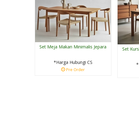
Set Meja Makan Minimalis Jepara
Set Kurs
*Harga Hubungi CS
*
Pre Order
Jual Kursi Tamu Kayu
Jati Ukir....
*Harga Hubungi CS
Ready Stock
SKU: FJN-188