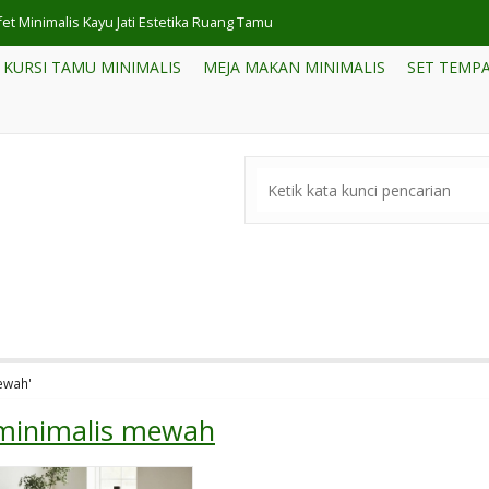
et Minimalis Kayu Jati Estetika Ruang Tamu
KURSI TAMU MINIMALIS
MEJA MAKAN MINIMALIS
SET TEMPA
ari Pakaian Minimalis Jati Klasik
si Tamu Sudut Minimalis Jati Jepara
 Partisi Penyekat Ruangan Minimalis Kayu Jati
 Kursi Tamu Sofa Jati Minimalis
t Meja Makan Minimalis Jepara
 Kayu Jati Unik
rsi Cafe Minimalis Jepara Mewah
mewah'
 minimalis mewah