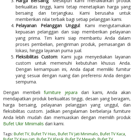
Harga Bersaing
: Meskipun kami menawarkan produk
berkualitas tinggi, kami tetap menetapkan harga yang
bersaing dan terjangkau. Kami berusaha untuk
memberikan nilai terbaik bagi setiap pelanggan kami.
Pelayanan Pelanggan Unggul
: Kami mengutamakan
kepuasan pelanggan dan siap memberikan pelayanan
yang prima. Tim kami siap membantu Anda dalam
proses pembelian, pengiriman produk, pemasangan di
lokasi, hingga layanan purna jual.
Fleksibilitas Custom
: Kami juga menyediakan layanan
custom untuk memenuhi kebutuhan khusus Anda.
Dengan kemampuan ini, Anda dapat memiliki furnitur
yang sesuai dengan ruang dan preferensi Anda dengan
sempurna.
Dengan membeli
furniture jepara
dari kami, Anda akan
mendapatkan produk berkualitas tinggi, desain yang beragam,
harga bersaing, pelayanan pelanggan yang unggul, dan
fleksibilitas custom. Jadikan pengalaman berbelanja furniture
Anda lebih mudah dan memuaskan dengan memilih produk
Bufet Ukir Minimalis
dari kami.
Tags:
Bufet TV
,
Bufet TV Hias
,
Bufet TV Jati Minimalis
,
Bufet TV Kaca
,
Bufet TV Kayu Jati
,
Bufet TV Klasik
,
Bufet TV Mewah
,
Bufet TV