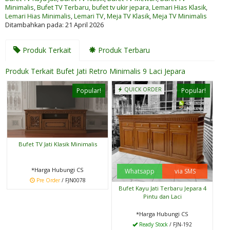
Minimalis
,
Bufet TV Terbaru
,
bufet tv ukir jepara
,
Lemari Hias Klasik
,
Lemari Hias Minimalis
,
Lemari TV
,
Meja TV Klasik
,
Meja TV Minimalis
Ditambahkan pada: 21 April 2026
Produk Terkait
Produk Terbaru
Produk Terkait Bufet Jati Retro Minimalis 9 Laci Jepara
QUICK ORDER
Popular!
Popular!
Bufet TV Jati Klasik Minimalis
*Harga Hubungi CS
Whatsapp
via SMS
Pre Order
/ FJN0078
Bufet Kayu Jati Terbaru Jepara 4
Pintu dan Laci
*Harga Hubungi CS
Ready Stock
/ FJN-192