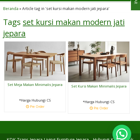
Beranda
»
Article tag in 'set kursi makan modern jati jepara'
Tags
set kursi makan modern jati
jepara
Set Meja Makan Minimalis Jepara
Set Kursi Makan Minimalis Jepara
*Harga Hubungi CS
*Harga Hubungi CS
Pre Order
Pre Order
KDK Trans Jepara Living Furniture Jepara - Hubungi Kami untuk