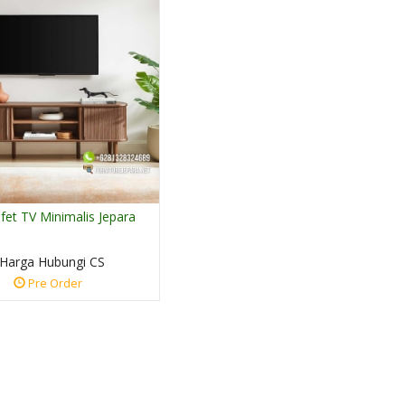
ufet TV Minimalis Jepara
Sofa Minimalis Ruang
Bufet Kayu Jati
TV Rumah ....
Terbaru Jepara....
*Harga Hubungi CS
*Harga Hubungi 
Harga Hubungi CS
Ready Stock
Ready Stock
Pre Order
SKU: FJN-192