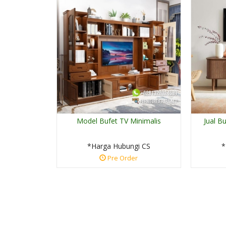
Model Bufet TV Minimalis
Jual B
Kursi Cafe Jepara Set
Meja Kay....
*Harga Hubungi CS
*Harga Hubungi CS
*
Ready Stock
Pre Order
SKU: FJN-198