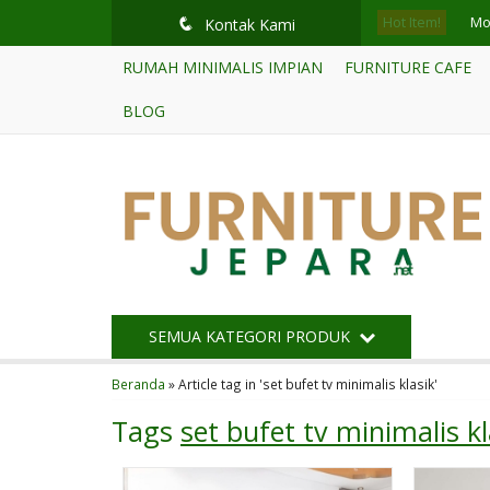
Hot Item!
Mo
q
Kontak Kami
RUMAH MINIMALIS IMPIAN
FURNITURE CAFE
Mo
BLOG
Ku
Se
Buf
Tem
Mej
SEMUA KATEGORI PRODUK
Buf
Beranda
»
Article tag in 'set bufet tv minimalis klasik'
Tags
set bufet tv minimalis kl