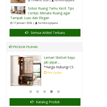
15 Maret 2026 |
furniturejepara
Solusi Ruang Tamu Kecil: Tips
Cerdas Menata Ruang agar
Tampak Luas dan Elegan
17 Januari 2026 |
furniturejepara
Semua Artikel Terbaru
PRODUK PILIHAN
Lemari Sketsel Kayu
Jati Jepar....
CS
*Harga Hubungi CS
Pre Order
Katalog Produk