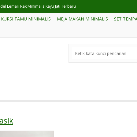
del Lemari Rak Minimalis Kayu Jati Terbaru
KURSI TAMU MINIMALIS
MEJA MAKAN MINIMALIS
SET TEMPA
del Tempat Tidur Minimalis Kayu Jati
rsi Tamu Jepara Sofa Jati Modern Minimalis
t Kursi Tamu Kayu Minimalis
et Lemari TV Jati Klasik Jepara
pat Tidur Minimalis Jati Terbaru
a Makan 8 Kursi Full Kayu Jepara
et Kayu Jati Minimalis Terbaru Jepara
asik