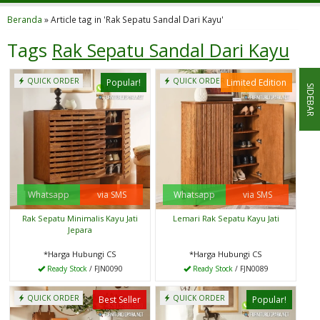
Beranda
»
Article tag in 'Rak Sepatu Sandal Dari Kayu'
Tags
Rak Sepatu Sandal Dari Kayu
QUICK ORDER
QUICK ORDER
Popular!
Limited Edition
SIDEBAR
Whatsapp
via SMS
Whatsapp
via SMS
Rak Sepatu Minimalis Kayu Jati
Lemari Rak Sepatu Kayu Jati
Jepara
*Harga Hubungi CS
*Harga Hubungi CS
Ready Stock
/ FJN0090
Ready Stock
/ FJN0089
QUICK ORDER
QUICK ORDER
Best Seller
Popular!