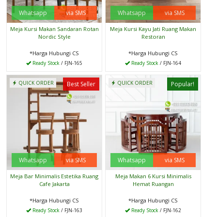
Whatsapp
via SMS
Whatsapp
via SMS
Meja Kursi Makan Sandaran Rotan
Meja Kursi Kayu Jati Ruang Makan
Nordic Style
Restoran
*Harga Hubungi CS
*Harga Hubungi CS
Ready Stock
/ FJN-165
Ready Stock
/ FJN-164
QUICK ORDER
QUICK ORDER
Best Seller
Popular!
Whatsapp
via SMS
Whatsapp
via SMS
Meja Bar Minimalis Estetika Ruang
Meja Makan 6 Kursi Minimalis
Cafe Jakarta
Hemat Ruangan
*Harga Hubungi CS
*Harga Hubungi CS
Ready Stock
/ FJN-163
Ready Stock
/ FJN-162