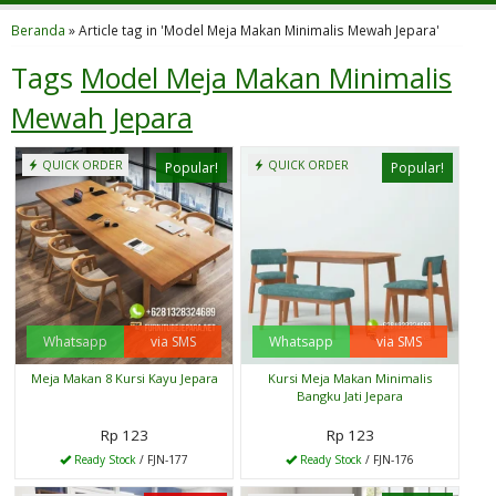
Beranda
»
Article tag in 'Model Meja Makan Minimalis Mewah Jepara'
Tags
Model Meja Makan Minimalis
Mewah Jepara
QUICK ORDER
QUICK ORDER
Popular!
Popular!
Whatsapp
via SMS
Whatsapp
via SMS
Meja Makan 8 Kursi Kayu Jepara
Kursi Meja Makan Minimalis
Bangku Jati Jepara
Rp 123
Rp 123
Ready Stock
/ FJN-177
Ready Stock
/ FJN-176