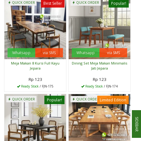
QUICK ORDER
QUICK ORDER
Best Seller
Popular!
Whatsapp
via SMS
Whatsapp
via SMS
Meja Makan 8 Kursi Full Kayu
Dining Set Meja Makan Minimalis
Jepara
Jati Jepara
Rp 123
Rp 123
Ready Stock
/ FJN-175
Ready Stock
/ FJN-174
QUICK ORDER
QUICK ORDER
Popular!
Limited Edition
SIDEBAR