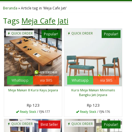
Beranda
»
Article tag in 'Meja Cafe Jati'
Tags
Meja Cafe Jati
QUICK ORDER
QUICK ORDER
Popular!
Popular!
Whatsapp
via SMS
Whatsapp
via SMS
Meja Makan 8 Kursi Kayu Jepara
Kursi Meja Makan Minimalis
Bangku Jati Jepara
Rp 123
Rp 123
Ready Stock
/ FJN-177
Ready Stock
/ FJN-176
QUICK ORDER
QUICK ORDER
Best Seller
Popular!