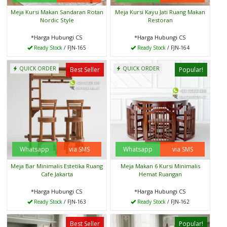
Meja Kursi Makan Sandaran Rotan
Meja Kursi Kayu Jati Ruang Makan
Nordic Style
Restoran
*Harga Hubungi CS
*Harga Hubungi CS
Ready Stock
/ FJN-165
Ready Stock
/ FJN-164
QUICK ORDER
QUICK ORDER
Best Seller
Popular!
Whatsapp
via SMS
Whatsapp
via SMS
Meja Bar Minimalis Estetika Ruang
Meja Makan 6 Kursi Minimalis
Cafe Jakarta
Hemat Ruangan
*Harga Hubungi CS
*Harga Hubungi CS
Ready Stock
/ FJN-163
Ready Stock
/ FJN-162
Best Seller
Popular!