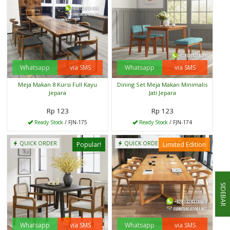
Whatsapp
via SMS
Whatsapp
via SMS
Meja Makan 8 Kursi Full Kayu
Dining Set Meja Makan Minimalis
Jepara
Jati Jepara
Rp 123
Rp 123
Ready Stock
/ FJN-175
Ready Stock
/ FJN-174
QUICK ORDER
QUICK ORDER
Popular!
Limited Edition
SIDEBAR
Whatsapp
via SMS
Whatsapp
via SMS