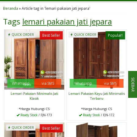
Beranda
»
Article tag in 'lemari pakaian jati jepara'
Tags
lemari pakaian jati jepara
QUICK ORDER
QUICK ORDER
Best Seller
Popular!
SIDEBAR
Whatsapp
via SMS
Whatsapp
via SMS
Lemari Pakaian Minimalis Jati
Lemari Pakaian Kayu Jati Minimalis
Klasik
Terbaru
*Harga Hubungi CS
*Harga Hubungi CS
Ready Stock
/ FJN-173
Ready Stock
/ FJN-172
QUICK ORDER
Best Seller