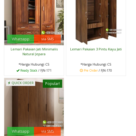
Whatsapp
via SMS
Lemari Pakaian Jati Minimalis
Lemari Pakaian 3 Pintu Kayu Jati
Natural Jepara
*Harga Hubungi CS
*Harga Hubungi CS
Ready Stock
/ FJN-171
Pre Order
/ FJN-170
QUICK ORDER
Popular!
Whatsapp
via SMS