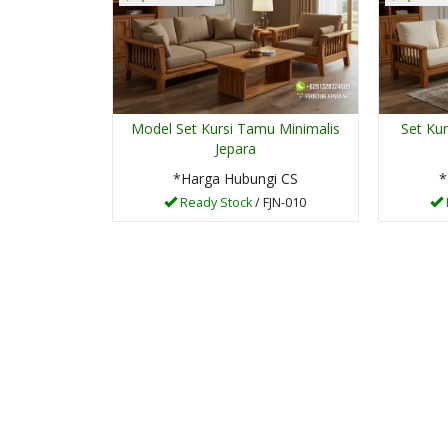
Model Set Kursi Tamu Minimalis
Set Ku
Jepara
*Harga Hubungi CS
*
Ready Stock
/ FJN-010
Set Kursi Tamu
Minimalis Jepar....
*Harga Hubungi CS
Ready Stock
SKU: FJN-006
SKU: FJN-133