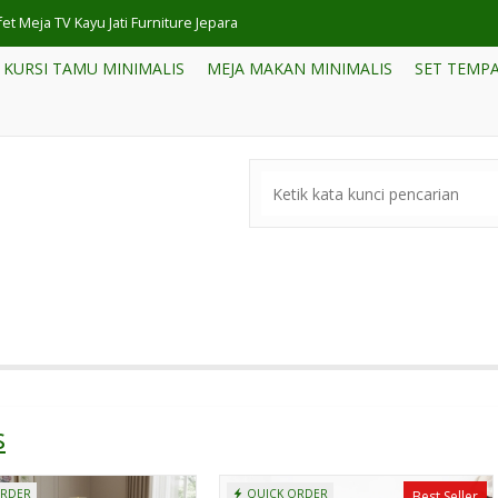
et Meja TV Kayu Jati Furniture Jepara
KURSI TAMU MINIMALIS
MEJA MAKAN MINIMALIS
SET TEMPA
a Makan 4 Kursi Model Minimalis Dari Kayu Jati
rsi Tamu Sudut Jati Sulawesi Jepara
et Jati Minimalis Estetika Rumah Minimalis
el Meja Kursi Cafe Minimalis Villa Bogor
fa Tamu Mewah Jati Minimalis Jepara
etsel Pembatas Ruangan Lipat 4 Minimalis
et Kayu Jati Minimalis Terbaru Jepara
s
ORDER
QUICK ORDER
Best Seller