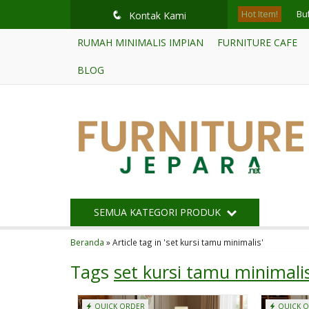
Hot Item!
Buf
q
Kontak Kami
RUMAH MINIMALIS IMPIAN
FURNITURE CAFE
Mej
BLOG
Ku
Buf
Mod
So
Sk
SEMUA KATEGORI PRODUK
Buf
Beranda
»
Article tag in 'set kursi tamu minimalis'
Tags
set kursi tamu minimali
QUICK ORDER
QUICK 