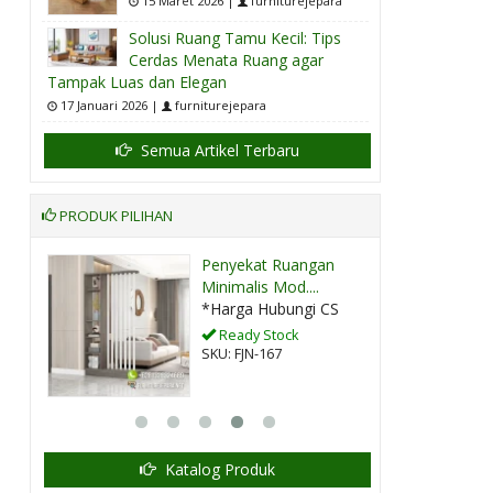
15 Maret 2026 |
furniturejepara
Solusi Ruang Tamu Kecil: Tips
Cerdas Menata Ruang agar
Tampak Luas dan Elegan
17 Januari 2026 |
furniturejepara
Semua Artikel Terbaru
PRODUK PILIHAN
Penyekat Ruangan
.
Minimalis Mod....
CS
*Harga Hubungi CS
Ready Stock
SKU: FJN-167
Katalog Produk