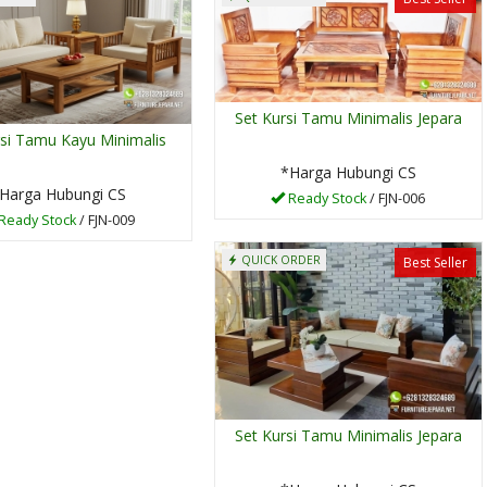
Set Kursi Tamu Minimalis Jepara
rsi Tamu Kayu Minimalis
*Harga Hubungi CS
Harga Hubungi CS
Ready Stock
/ FJN-006
Ready Stock
/ FJN-009
Set Kursi Tamu Sofa
Kursi Tamu Jati
QUICK ORDER
Best Seller
Jati Minim....
Minimalis Mode...
*Harga Hubungi CS
*Harga Hubungi 
Pre Order
Ready Stock
SKU: FJN-201
Set Kursi Tamu Minimalis Jepara