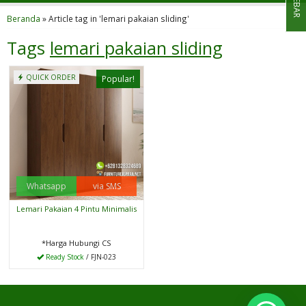
SIDEBAR
Beranda
»
Article tag in 'lemari pakaian sliding'
Tags
lemari pakaian sliding
QUICK ORDER
Popular!
Whatsapp
via SMS
Lemari Pakaian 4 Pintu Minimalis
*Harga Hubungi CS
Ready Stock
/ FJN-023